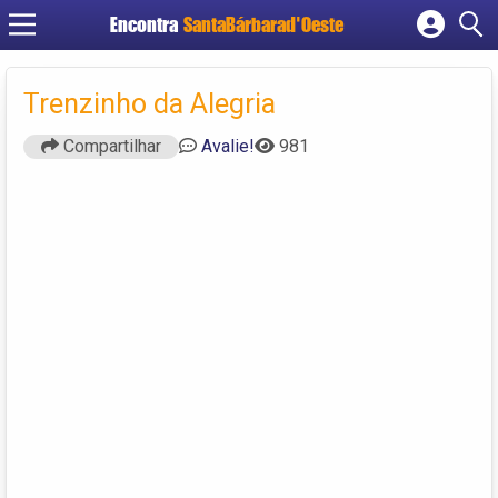
Encontra
SantaBárbarad'Oeste
Cadastrar empresa
Fazer login
Trenzinho da Alegria
Criar conta
Compartilhar
Avalie!
981