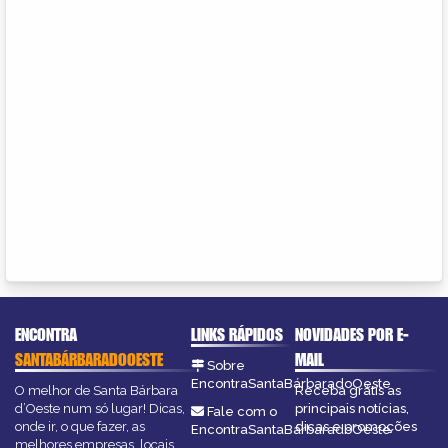
ENCONTRA
LINKS RÁPIDOS
NOVIDADES POR E-
SANTABÁRBARADOOESTE
MAIL
Sobre
EncontraSantaBárbaradoOeste
O melhor de Santa Bárbara
Receba grátis as
d’Oeste num só lugar! Dicas,
principais notícias,
Fale com o
onde ir, o que fazer, as
dicas e promoções
EncontraSantaBárbaradoOeste
melhores empresas, locais,