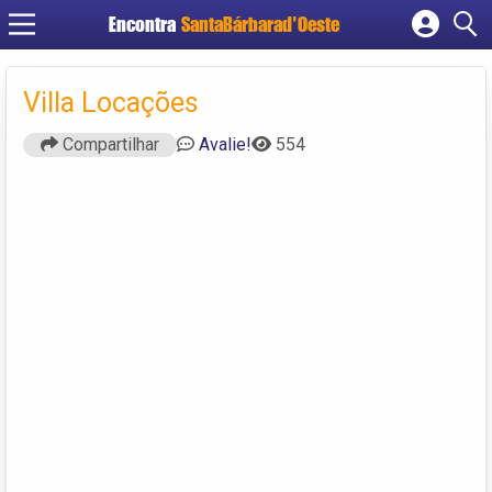
Encontra
SantaBárbarad'Oeste
Cadastrar empresa
Fazer login
Villa Locações
Criar conta
Compartilhar
Avalie!
554