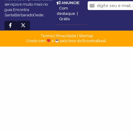
ANUNCIE
:
serviços e muito mais no
Com
guia Encontra
destaque
|
SantaBárbaradoOeste.
Grátis
Termos
|
Privacidade
|
Sitemap
Criado com
e
pelo time do EncontraBrasil