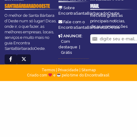
SANTABÁRBARADOOESTE
MAIL
Sobre
EncontraSantaBárbaradoOeste
O melhor de Santa Bárbara
Receba grátis as
d’Oeste num só lugar! Dicas,
principais notícias,
Fale com o
onde ir, o que fazer, as
dicas e promoções
EncontraSantaBárbaradoOeste
melhores empresas, locais,
ANUNCIE
:
serviços e muito mais no
Com
guia Encontra
destaque
|
SantaBárbaradoOeste.
Grátis
Termos
|
Privacidade
|
Sitemap
Criado com
e
pelo time do EncontraBrasil