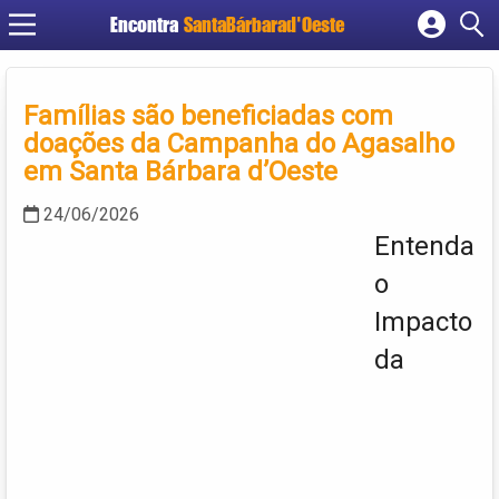
Encontra
SantaBárbarad'Oeste
Cadastrar empresa
Fazer login
Famílias são beneficiadas com
Criar conta
doações da Campanha do Agasalho
em Santa Bárbara d’Oeste
24/06/2026
Entenda
o
Impacto
da