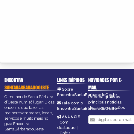
ENCONTRA
LINKS RÁPIDOS
NOVIDADES POR E-
SANTABÁRBARADOOESTE
MAIL
Sobre
EncontraSantaBárbaradoOeste
O melhor de Santa Bárbara
Receba grátis as
d’Oeste num só lugar! Dicas,
principais notícias,
Fale com o
onde ir, o que fazer, as
dicas e promoções
EncontraSantaBárbaradoOeste
melhores empresas, locais,
ANUNCIE
:
serviços e muito mais no
Com
guia Encontra
destaque
|
SantaBárbaradoOeste.
Grátis