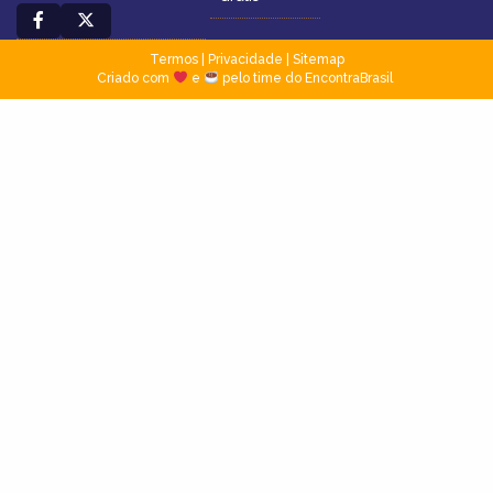
Termos
|
Privacidade
|
Sitemap
Criado com
e
pelo time do EncontraBrasil