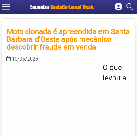
Encontra
SantaBárbarad'Oeste
Cadastrar empresa
Fazer login
Moto clonada é apreendida em Santa
Criar conta
Bárbara d’Oeste após mecânico
descobrir fraude em venda
10/06/2026
O que
levou à