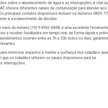
es sobre o abastecimento de água e as interrupções, é vital q
DAE oferece diferentes canais de comunicação para atender aos
 Os principais contatos disponíveis incluem os números 0800-77
ento e esclarecimento de dúvidas.
or meio do número (19) 9.9992-6848, é uma excelente ferrament
o e receber feedbacks em tempo real, de forma rápida e prátic
atendimentos ocorram entre as 7h e 20h todos os dias, garantin
levantes.
ara minimizar impactos e manter a confiança dos cidadãos qua
el que os cidadãos utilizem os canais disponíveis para se
s interrupções.