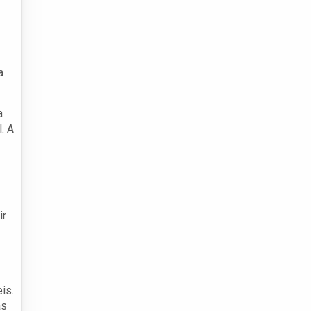
a
a
. A
ir
is.
as