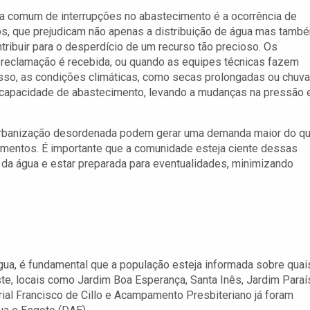
a comum de interrupções no abastecimento é a ocorrência de
s, que prejudicam não apenas a distribuição de água mas tamb
ribuir para o desperdício de um recurso tão precioso. Os
eclamação é recebida, ou quando as equipes técnicas fazem
disso, as condições climáticas, como secas prolongadas ou chuv
a capacidade de abastecimento, levando a mudanças na pressão e
 urbanização desordenada podem gerar uma demanda maior do q
onamentos. É importante que a comunidade esteja ciente dessas
da água e estar preparada para eventualidades, minimizando
ua, é fundamental que a população esteja informada sobre quai
te, locais como Jardim Boa Esperança, Santa Inês, Jardim Paraí
trial Francisco de Cillo e Acampamento Presbiteriano já foram