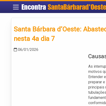
Encontra
SantaBárbarad'Oest
Santa Bárbara d’Oeste: Abaste
nesta 4a dia 7
06/01/2026
Causas
As interru
motivos q
Entender e
preparar e
principais
tubulações
fundamenta
conformid