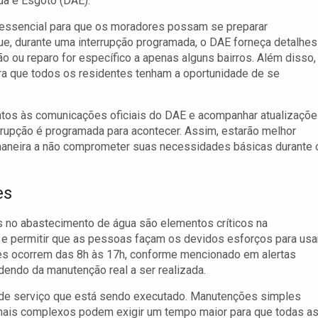
a e Esgoto (DAE).
é essencial para que os moradores possam se preparar
e, durante uma interrupção programada, o DAE forneça detalhes
o ou reparo for específico a apenas alguns bairros. Além disso,
ra que todos os residentes tenham a oportunidade de se
tos às comunicações oficiais do DAE e acompanhar atualizaçõ
rrupção é programada para acontecer. Assim, estarão melhor
aneira a não comprometer suas necessidades básicas durante 
es
s no abastecimento de água são elementos críticos na
 e permitir que as pessoas façam os devidos esforços para usa
es ocorrem das 8h às 17h, conforme mencionado em alertas
endo da manutenção real a ser realizada.
 de serviço que está sendo executado. Manutenções simples
mais complexos podem exigir um tempo maior para que todas a