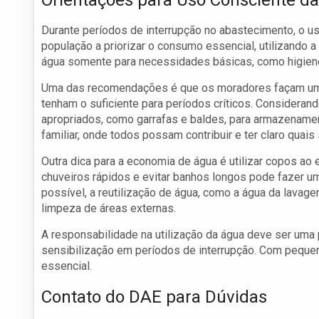
Orientações para Uso Consciente d
Durante períodos de interrupção no abastecimento, o us
população a priorizar o consumo essencial, utilizando a 
água somente para necessidades básicas, como higiene
Uma das recomendações é que os moradores façam um e
tenham o suficiente para períodos críticos. Considerand
apropriados, como garrafas e baldes, para armazenamen
familiar, onde todos possam contribuir e ter claro quais
Outra dica para a economia de água é utilizar copos ao 
chuveiros rápidos e evitar banhos longos pode fazer 
possível, a reutilização de água, como a água da lavage
limpeza de áreas externas.
A responsabilidade na utilização da água deve ser uma 
sensibilização em períodos de interrupção. Com peque
essencial.
Contato do DAE para Dúvidas