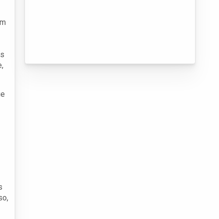
ém
as
,
ue
s
so,