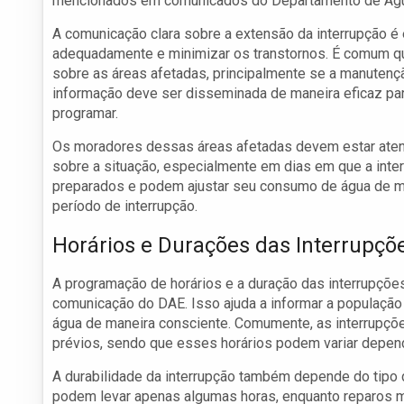
mencionados em comunicados do Departamento de Águ
A comunicação clara sobre a extensão da interrupção 
adequadamente e minimizar os transtornos. É comum qu
sobre as áreas afetadas, principalmente se a manutençã
informação deve ser disseminada de maneira eficaz pa
programar.
Os moradores dessas áreas afetadas devem estar aten
sobre a situação, especialmente em dias em que a inte
preparados e podem ajustar seu consumo de água de m
período de interrupção.
Horários e Durações das Interrupçõ
A programação de horários e a duração das interrupçõe
comunicação do DAE. Isso ajuda a informar a população
água de maneira consciente. Comumente, as interrupçõ
prévios, sendo que esses horários podem variar depend
A durabilidade da interrupção também depende do tipo
podem levar apenas algumas horas, enquanto reparos 