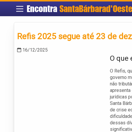
Encontra
SantaBárbarad'Oest
Refis 2025 segue até 23 de de
16/12/2025
O que 
O Refis, q
governo mun
não tribut
apresenta 
jurídicas 
Santa Bárb
de crise 
dificuldad
dessas dív
significat