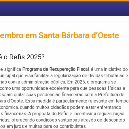
e
zembro em Santa Bárbara d’Oeste
é o Refis 2025?
ue significa
Programa de Recuperação Fiscal
, é uma iniciativa do
icipal que visa facilitar a regularização de dívidas tributárias e
árias com a administração pública. Em 2025, o programa se
como uma oportunidade excelente para que pessoas físicas e
possam quitar suas pendências financeiras com a Prefeitura de
ara d’Oeste. Essa medida é particularmente relevante em temp
econômica, quando muitos cidadãos podem estar enfrentando
es financeiras. A proposta do Refis é incentivar a regularização
idas, oferecendo condições vantajosas através de descontos
ivos em juros e multas para os contribuintes.