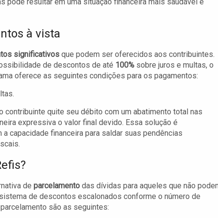
as pode resultar em uma situação financeira mais saudável e
tos à vista
os significativos
que podem ser oferecidos aos contribuintes.
possibilidade de descontos de até
100%
sobre juros e multas, o
grama oferece as seguintes condições para os pagamentos:
tas.
o contribuinte quite seu débito com um abatimento total nas
ira expressiva o valor final devido. Essa solução é
 a capacidade financeira para saldar suas pendências
scais.
efis?
rnativa de
parcelamento
das dívidas para aqueles que não pode
m sistema de descontos escalonados conforme o número de
e parcelamento são as seguintes: