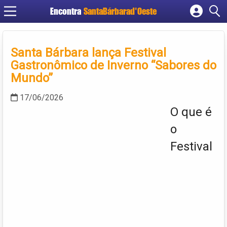
Encontra
SantaBárbarad'Oeste
Cadastrar empresa
Fazer login
Santa Bárbara lança Festival
Criar conta
Gastronômico de Inverno “Sabores do
Mundo”
17/06/2026
O que é
o
Festival