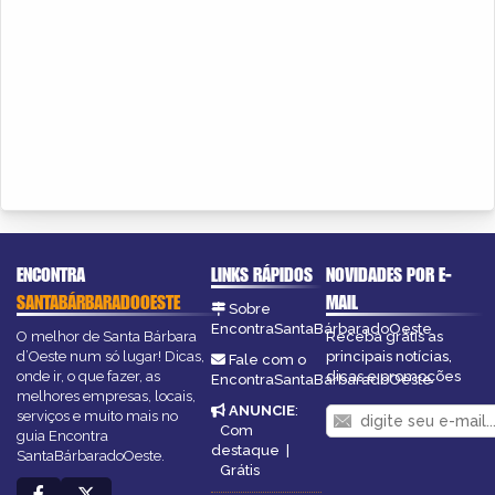
ENCONTRA
LINKS RÁPIDOS
NOVIDADES POR E-
SANTABÁRBARADOOESTE
MAIL
Sobre
EncontraSantaBárbaradoOeste
O melhor de Santa Bárbara
Receba grátis as
d’Oeste num só lugar! Dicas,
principais notícias,
Fale com o
onde ir, o que fazer, as
dicas e promoções
EncontraSantaBárbaradoOeste
melhores empresas, locais,
ANUNCIE
:
serviços e muito mais no
Com
guia Encontra
destaque
|
SantaBárbaradoOeste.
Grátis