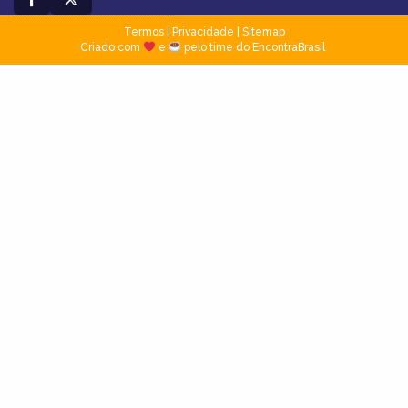
Termos
|
Privacidade
|
Sitemap
Criado com
e
pelo time do EncontraBrasil