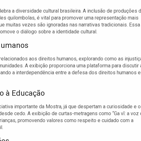
ra a diversidade cultural brasileira. A inclusão de produções 
es quilombolas, é vital para promover uma representação mais
ue muitas vezes são ignoradas nas narrativas tradicionais. Essa
omove o diálogo sobre a identidade cultural.
 Humanos
relacionados aos direitos humanos, explorando como as injustiç
unidades. A exibição proporciona uma plataforma para discutir 
zando a interdependência entre a defesa dos direitos humanos e
vo à Educação
ciativa importante da Mostra, já que despertam a curiosidade e o
desde cedo. A exibição de curtas-metragens como “Ga vī: a voz
s crianças, promovendo valores como respeito e cuidado com a
l.