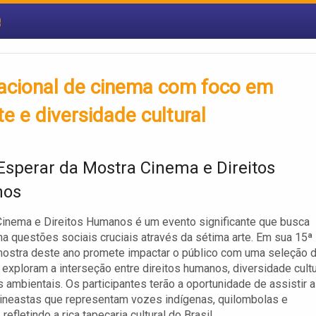
e
acional de cinema com foco em
e e diversidade cultural
Esperar da Mostra Cinema e Direitos
os
inema e Direitos Humanos é um evento significante que busca
ona questões sociais cruciais através da sétima arte. Em sua 15ª
mostra deste ano promete impactar o público com uma seleção 
 exploram a interseção entre direitos humanos, diversidade cultu
 ambientais. Os participantes terão a oportunidade de assistir a
ineastas que representam vozes indígenas, quilombolas e
, refletindo a rica tapeçaria cultural do Brasil.