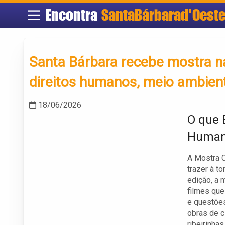
Encontra
SantaBárbarad'Oest
Santa Bárbara recebe mostra n
direitos humanos, meio ambient
18/06/2026
O que 
Human
A Mostra C
trazer à t
edição, a 
filmes que
e questões
obras de c
ribeirinhas