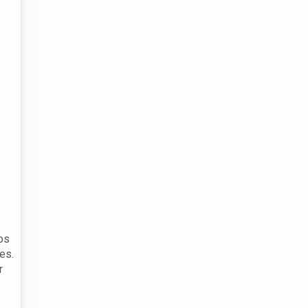
os
es.
r