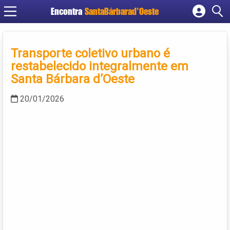
Encontra
SantaBárbarad'Oeste
Cadastrar empresa
Fazer login
Transporte coletivo urbano é
Criar conta
restabelecido integralmente em
Santa Bárbara d’Oeste
20/01/2026