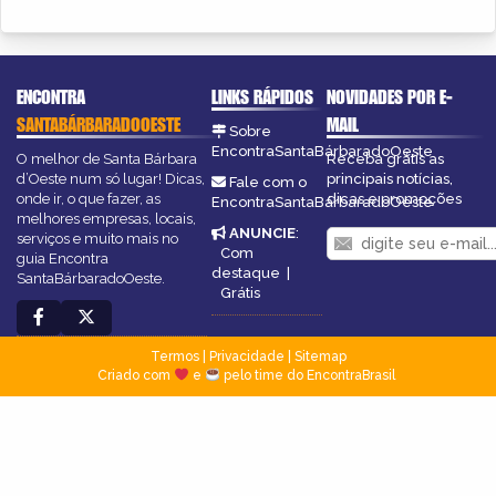
ENCONTRA
LINKS RÁPIDOS
NOVIDADES POR E-
SANTABÁRBARADOOESTE
MAIL
Sobre
EncontraSantaBárbaradoOeste
O melhor de Santa Bárbara
Receba grátis as
d’Oeste num só lugar! Dicas,
principais notícias,
Fale com o
onde ir, o que fazer, as
dicas e promoções
EncontraSantaBárbaradoOeste
melhores empresas, locais,
ANUNCIE
:
serviços e muito mais no
Com
guia Encontra
destaque
|
SantaBárbaradoOeste.
Grátis
Termos
|
Privacidade
|
Sitemap
Criado com
e
pelo time do EncontraBrasil