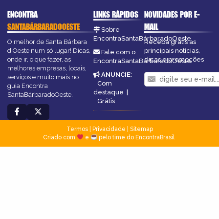
ENCONTRA
LINKS RÁPIDOS
NOVIDADES POR E-
SANTABÁRBARADOOESTE
MAIL
Sobre
EncontraSantaBárbaradoOeste
O melhor de Santa Bárbara
Receba grátis as
d’Oeste num só lugar! Dicas,
principais notícias,
Fale com o
onde ir, o que fazer, as
dicas e promoções
EncontraSantaBárbaradoOeste
melhores empresas, locais,
ANUNCIE
:
serviços e muito mais no
Com
guia Encontra
destaque
|
SantaBárbaradoOeste.
Grátis
Termos
|
Privacidade
|
Sitemap
Criado com
e
pelo time do EncontraBrasil