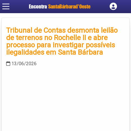
Encontra
SantaBárbarad'Oeste
Cadastrar empresa
Fazer login
Tribunal de Contas desmonta leilão
Criar conta
de terrenos no Rochelle II e abre
processo para investigar possíveis
ilegalidades em Santa Bárbara
13/06/2026